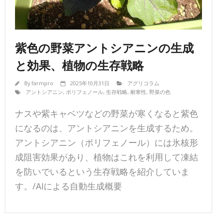
紫色の野菜アントシアニンの生成
と効果、植物の生存戦略
By
farmpro
2025年10月31日
アグリコラム
アントシアニン
,
ポリフェノール
,
生存戦略
,
耐寒性
,
野菜の色
ナスや紫キャベツなどの野菜が寒くなると紫色
になるのは、アントシアニンを生成するため。
アントシアニン（ポリフェノール）には氷核形
成阻害効果があり、植物はこれを利用して凍結
を防いでいるという生存戦略を紹介していま
す。/AIによる自動生成概要