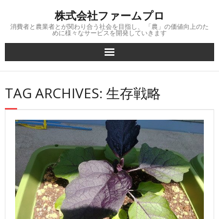
Skip
株式会社ファームプロ
to
content
消費者と農業者とが関わり合う社会を目指し、 「農」の価値向上のた
めに様々なサービスを開発していきます
TAG ARCHIVES: 生存戦略