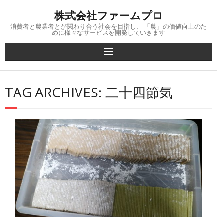
Skip
株式会社ファームプロ
to
content
消費者と農業者とが関わり合う社会を目指し、 「農」の価値向上のた
めに様々なサービスを開発していきます
TAG ARCHIVES: 二十四節気