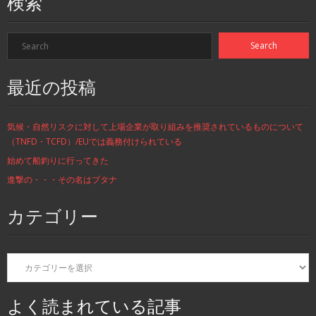
検索
最近の投稿
気候・自然リスクに対して上場企業が取り組みを推奨されているものについて
（TNFD・TCFD）/EUでは義務付けられている
始めて船釣りに行ってきた
進撃の・・・その名はブタナ
カテゴリー
カ
テ
ゴ
リ
よく読まれている記事
ー