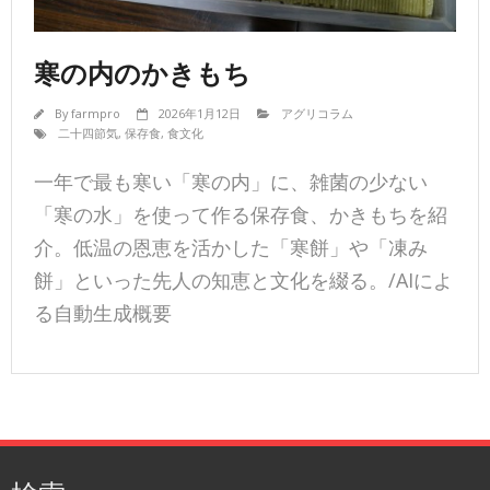
寒の内のかきもち
By
farmpro
2026年1月12日
アグリコラム
二十四節気
,
保存食
,
食文化
一年で最も寒い「寒の内」に、雑菌の少ない
「寒の水」を使って作る保存食、かきもちを紹
介。低温の恩恵を活かした「寒餅」や「凍み
餅」といった先人の知恵と文化を綴る。/AIによ
る自動生成概要