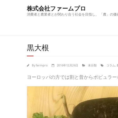
Skip
株式会社ファームプロ
to
content
消費者と農業者とが関わり合う社会を目指し、 「農」の価
黒大根
By
farmpro
2016年12月26日
未分類
コラム
,
ヨーロッパの方では割と昔からポピュラー