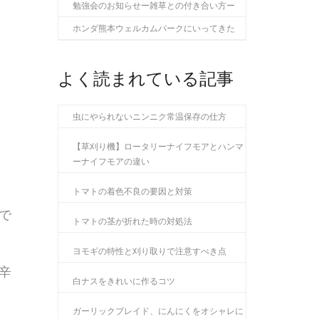
勉強会のお知らせー雑草との付き合い方ー
ホンダ熊本ウェルカムパークにいってきた
よく読まれている記事
虫にやられないニンニク常温保存の仕方
【草刈り機】ロータリーナイフモアとハンマ
ーナイフモアの違い
トマトの着色不良の要因と対策
で
トマトの茎が折れた時の対処法
ヨモギの特性と刈り取りで注意すべき点
辛
白ナスをきれいに作るコツ
ガーリックブレイド、にんにくをオシャレに