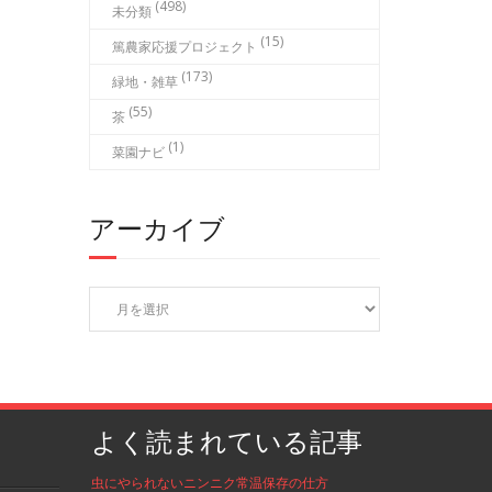
(498)
未分類
(15)
篤農家応援プロジェクト
(173)
緑地・雑草
(55)
茶
(1)
菜園ナビ
アーカイブ
ア
ー
カ
イ
ブ
よく読まれている記事
虫にやられないニンニク常温保存の仕方