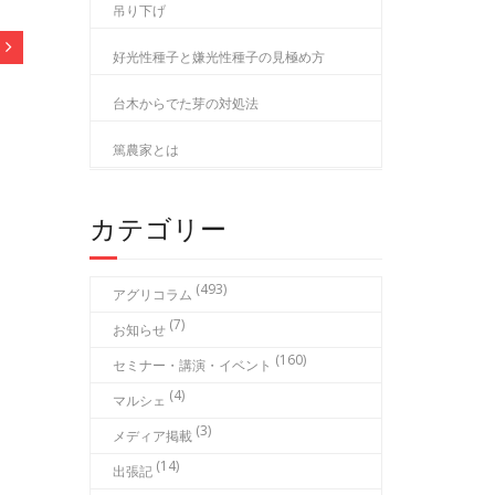
吊り下げ
好光性種子と嫌光性種子の見極め方
台木からでた芽の対処法
篤農家とは
カテゴリー
(493)
アグリコラム
(7)
お知らせ
(160)
セミナー・講演・イベント
(4)
マルシェ
(3)
メディア掲載
(14)
出張記