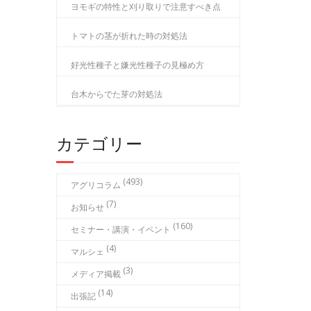
ヨモギの特性と刈り取りで注意すべき点
トマトの茎が折れた時の対処法
好光性種子と嫌光性種子の見極め方
台木からでた芽の対処法
カテゴリー
(493)
アグリコラム
(7)
お知らせ
(160)
セミナー・講演・イベント
(4)
マルシェ
(3)
メディア掲載
(14)
出張記