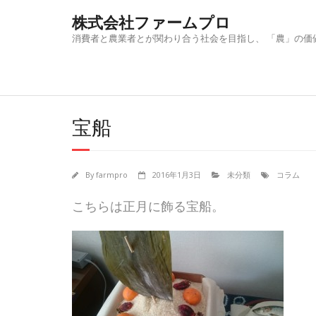
Skip
株式会社ファームプロ
to
content
消費者と農業者とが関わり合う社会を目指し、 「農」の価
宝船
By
farmpro
2016年1月3日
未分類
コラム
こちらは正月に飾る宝船。