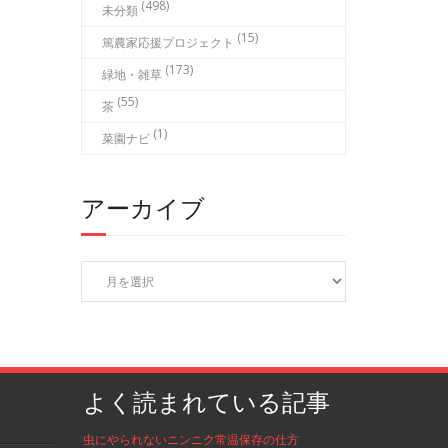
(498)
未分類
(15)
篤農家応援プロジェクト
(173)
緑地・雑草
(55)
茶
(1)
菜園ナビ
アーカイブ
ア
ー
カ
イ
ブ
よく読まれている記事
虫にやられないニンニク常温保存の仕方