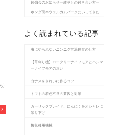
勉強会のお知らせー雑草との付き合い方ー
ホンダ熊本ウェルカムパークにいってきた
よく読まれている記事
虫にやられないニンニク常温保存の仕方
【草刈り機】ロータリーナイフモアとハンマ
ーナイフモアの違い
白ナスをきれいに作るコツ
せ
トマトの着色不良の要因と対策
ガーリックブレイド、にんにくをオシャレに
吊り下げ
梅収穫用機械