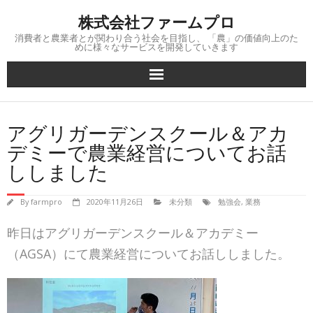
Skip
株式会社ファームプロ
to
content
消費者と農業者とが関わり合う社会を目指し、 「農」の価値向上のた
めに様々なサービスを開発していきます
アグリガーデンスクール＆アカ
デミーで農業経営についてお話
ししました
By
farmpro
2020年11月26日
未分類
勉強会
,
業務
昨日はアグリガーデンスクール＆アカデミー
（AGSA）にて農業経営についてお話ししました。